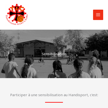
Aller
MAI
au
MEN
contenu
Sensibilisation
Participer à une sensibilisation au Handisport, c'est: